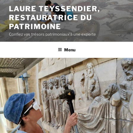
Aller
LAURE TEYSSENDIER,
au
RESTAURATRICE DU
contenu
principal
PATRIMOINE
Confiez vos trésors patrimoniaux à une experte
Menu