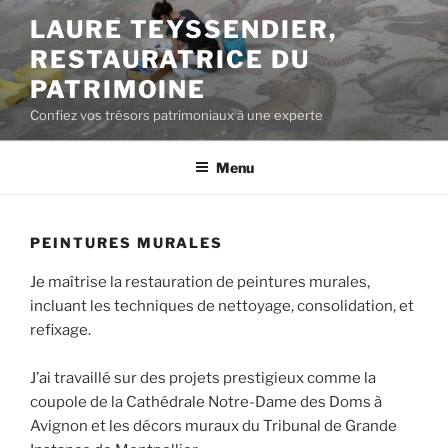
Aller
LAURE TEYSSENDIER,
au
RESTAURATRICE DU
contenu
principal
PATRIMOINE
Confiez vos trésors patrimoniaux à une experte
Menu
PEINTURES MURALES
Je maîtrise la restauration de peintures murales,
incluant les techniques de nettoyage, consolidation, et
refixage.
J’ai travaillé sur des projets prestigieux comme la
coupole de la Cathédrale Notre-Dame des Doms à
Avignon et les décors muraux du Tribunal de Grande