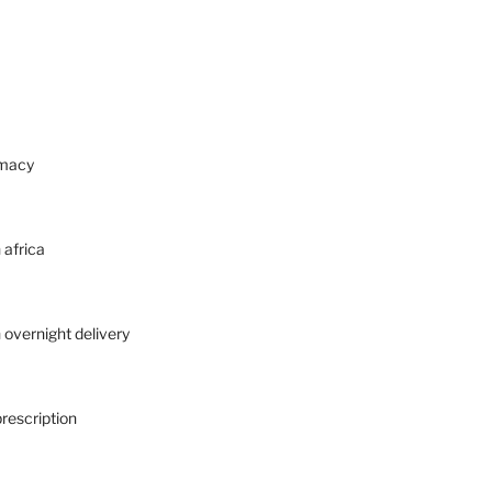
rmacy
 africa
 overnight delivery
prescription