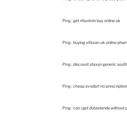
Ping :
get rifaximin buy online uk
Ping :
buying xifaxan uk online pha
Ping :
discount staxyn generic south
Ping :
cheap avodart no prescription
Ping :
can i get dutasteride without 