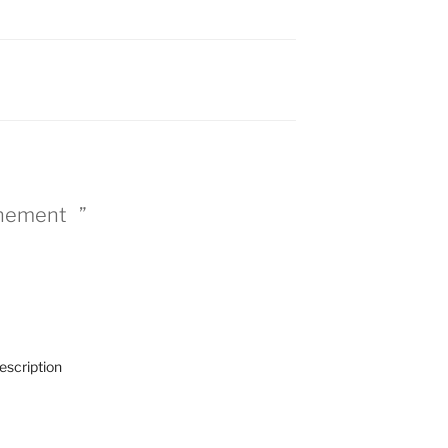
gnement ”
escription