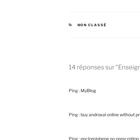
CATÉGORIES
NON CLASSÉ
14 réponses sur “Ensei
Ping :
MyBlog
Ping :
buy androxal online without pr
Ping :
enclomiphene no prescrption