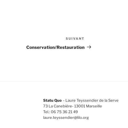
SUIVANT
Article
suivant
Conservation/Restauration
Statu Quo
– Laure Teyssendier de la Serve
73 La Canebière- 13001 Marseille
Tel.: 06 75 36 21 49
laure.teyssendier@lilo.org