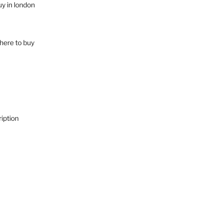
uy in london
here to buy
iption