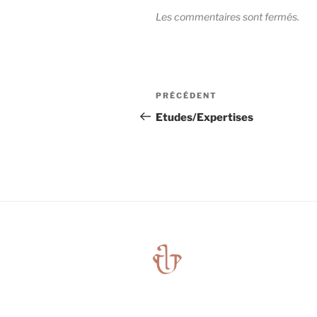
Les commentaires sont fermés.
Navigation
Article
PRÉCÉDENT
de
précédent
Etudes/Expertises
l’article