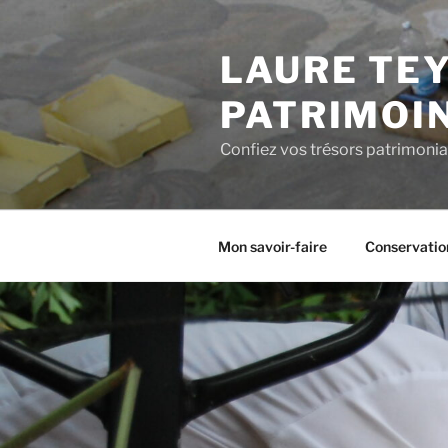
Aller
au
LAURE TEY
contenu
principal
PATRIMOI
Confiez vos trésors patrimonia
Mon savoir-faire
Conservatio